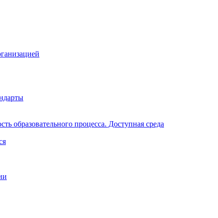
рганизацией
андарты
ть образовательного процесса. Доступная среда
ся
ии