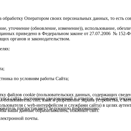
на обработку Оператором своих персональных данных, то есть с
ение, уточнение (обновление, изменение)), использование, обе
анных приведено в Федеральном законе от 27.07.2006 № 152-ФЗ
щих органов и законодательством.
елях:
а;
стника по условиям работы Сайта;
отку файлов cookie (пользовательских данных, содержащих сведе
урса сайта, получение уведомлений и ответов, на предмет текущ
 пользователь; тип, язык и разрешение экрана устройства, с кото
ользователя с web-интерфейсом и службами сайта) в целях аутен
льзователь предоставляет следующую информацию:
тобы ваши данные обрабатывались, покиньте сайт.
электронной почты.