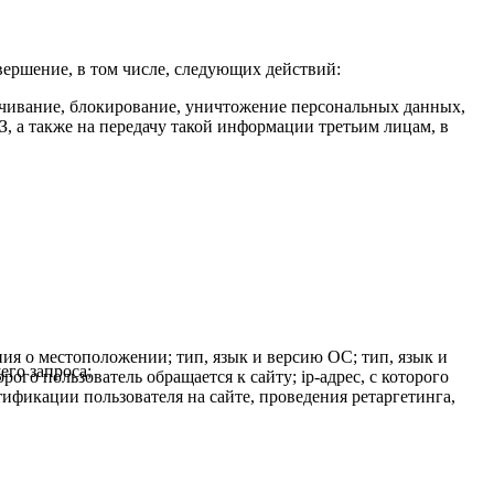
овершение, в том числе, следующих действий:
зличивание, блокирование, уничтожение персональных данных,
, а также на передачу такой информации третьим лицам, в
ния о местоположении; тип, язык и версию ОС; тип, язык и
его запроса;
рого пользователь обращается к сайту; ip-адрес, с которого
тификации пользователя на сайте, проведения ретаргетинга,