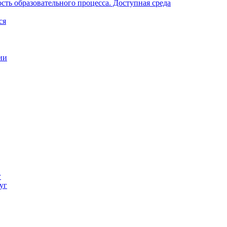
ть образовательного процесса. Доступная среда
ся
ии
г
уг