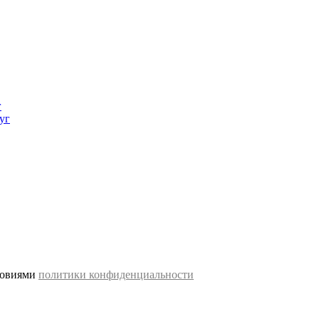
г
уг
словиями
политики конфиденциальности