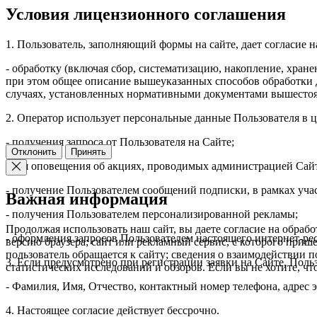
Условия лицензионного соглашения
1. Пользователь, заполняющий формы на сайте, дает согласие 
- обработку (включая сбор, систематизацию, накопление, хран
при этом общее описание вышеуказанных способов обработки д
случаях, установленных нормативными документами вышестоя
2. Оператор использует персональные данные Пользователя в ц
- получения запроса от Пользователя на Сайте;
Отклонить
Принять
- для оповещения об акциях, проводимых администрацией Сайт
- получение Пользователем сообщений подписки, в рамках уча
Важная информация
- получения Пользователем персонализированной рекламы;
Продолжая использовать наш сайт, вы даете согласие на обраб
- оформления запросов Пользователем настоящего интернет-рес
версию браузера; сайт или рекламный сервис, с которого пришел
пользователь обращается к сайту; сведения о взаимодействии п
3. Если предусмотрено при регистрации заявки на Сайте, По
статистических исследований и обзоров. Если вы не хотите, ч
- Фамилия, Имя, Отчество, контактный номер телефона, адрес 
4. Настоящее согласие действует бессрочно.