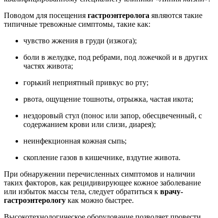
Поводом для посещения
гастроэнтеролога
являются такие
типичные тревожные симптомы, такие как:
чувство жжения в груди (изжога);
боли в желудке, под ребрами, под ложечкой и в других
частях живота;
горький неприятный привкус во рту;
рвота, ощущение тошноты, отрыжка, частая икота;
нездоровый стул (понос или запор, обесцвеченный, с
содержанием крови или слизи, диарея);
неинфекционная кожная сыпь;
скопление газов в кишечнике, вздутие живота.
При обнаружении перечисленных симптомов и наличии
таких факторов, как рецидивирующее кожное заболевание
или избыток массы тела, следует обратиться к
врачу-
гастроэнтерологу
как можно быстрее.
Высокотехнологическое оборудование позволяет провести